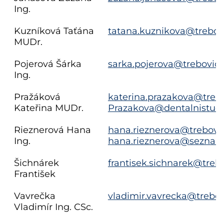
Ing.
Kuzníková Taťána
tatana.kuznikova@trebovi
MUDr.
Pojerová Šárka
sarka.pojerova@trebovice
Ing.
Pražáková
katerina.prazakova@trebo
Kateřina MUDr.
Prazakova@dentalnistudi
Rieznerová Hana
hana.rieznerova@trebovic
Ing.
hana.rieznerova@seznam
Šichnárek
frantisek.sichnarek@trebo
František
Vavrečka
vladimir.vavrecka@trebov
Vladimír Ing. CSc.