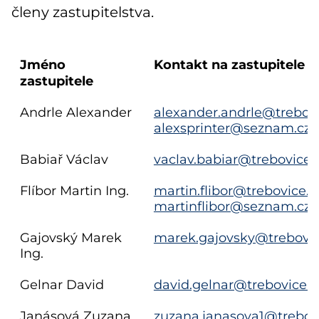
členy zastupitelstva.
Jméno
Kontakt na zastupitele
zastupitele
Andrle Alexander
alexander.andrle@trebovi
alexsprinter@seznam.cz
;
Babiař Václav
vaclav.babiar@trebovice.o
Flíbor Martin Ing.
martin.flibor@trebovice.o
martinflibor@seznam.cz
;
Gajovský Marek
marek.gajovsky@trebovice
Ing.
Gelnar David
david.gelnar@trebovice.o
Janásová Zuzana
zuzana.janasova1@trebovi