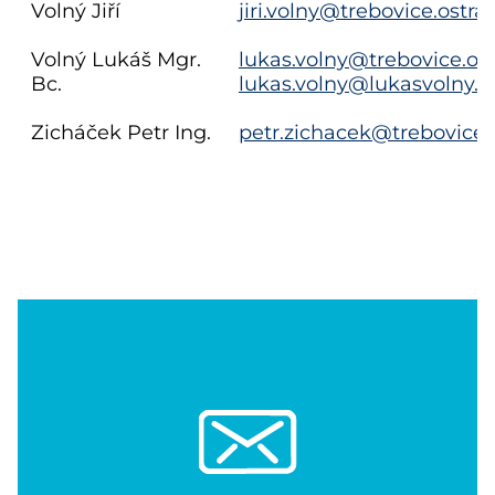
Volný Jiří
jiri.volny@trebovice.ostra
Volný Lukáš Mgr.
lukas.volny@trebovice.ost
Bc.
lukas.volny@lukasvolny.c
Zicháček Petr Ing.
petr.zichacek@trebovice.o